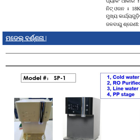
ପ୍ୟାକିଂ ଆକାର ： 
ନିଟ୍ ଓଜନ ： 18
ମୁଖ୍ୟ କାର୍ଯ୍ୟଗୁ
ଜଳବାୟୁ ଶ୍ରେଣୀ: 
ମଡେଲ୍ ବର୍ଣ୍ଣନା |