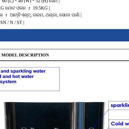
60 (L) * 40 (W) * 52 (H) ସେମି |
KG ମୋଟ ଓଜନ ： 19.5KG |
ଡ଼ିକ ： ଆମ୍ବିଏଣ୍ଟ୍, ଗରମ, ଥଣ୍ଡା, ସୋଡା ପାଣି |
SN / N / ST |