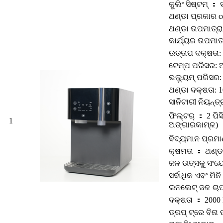
କୁଲିଂ ସିଷ୍ଟମ୍ ：
ଥଣ୍ଡା ପ୍ରକାର c
ଥଣ୍ଡା ତାପମାତ୍ରା
କାର୍ଯ୍ୟର ତାପମାତ୍
ଉତ୍ତାପ ଦକ୍ଷତା: 
ଟେମ୍ପ ପରିସର: ଆମ
ଭଲ୍ୟୁମ୍ ପରିସର: 
ଥଣ୍ଡା ଦକ୍ଷତା: 1
ସାନିଟାରୀ ନିୟନ
ଫିଲ୍ଟର୍ ： 2 ପିସି
1
ଅଙ୍ଗାରକାମ୍ଳ)
ବିଦ୍ୟମାନ ପ୍ରମ
କ୍ଷମତା ： ଥଣ୍ଡା
ଜଳ ଉତ୍ସକୁ ସଂଯୋ
ସର୍ବାଧିକ ଏବଂ ମିନି
ଇନଲେଟ୍ ଜଳ ଚାପ:
ଦକ୍ଷତା ： 2000
ଡ୍ରପ୍ ଟ୍ରେ ବିନା