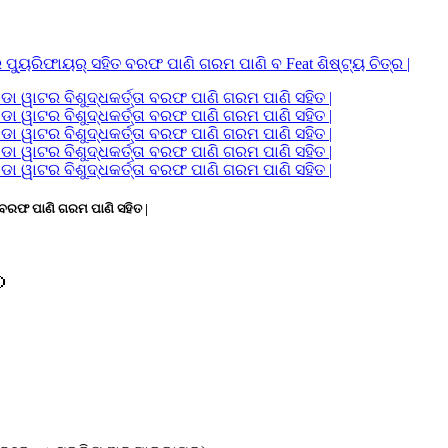
 ବରଫ ପାଣି ଗରମ ପାଣି ସହିତ |
a）