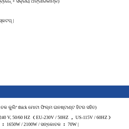
ମ୍ବ୍ରେନ୍ + ସକ୍ରିୟ ଅଙ୍ଗାରକାମ୍ଳ)
୍କଟପ୍ |
କ କୁଲିଂ thick ମୋଟା ଫିଲ୍ମ ଇନଷ୍ଟାଣ୍ଟ ହିଟର ସହିତ)
240 V, 50/60 HZ （EU-230V / 50HZ ， US-115V / 60HZ）
ପ ： 1650W / 2100W / ସଙ୍କୋଚକ ： 70W |