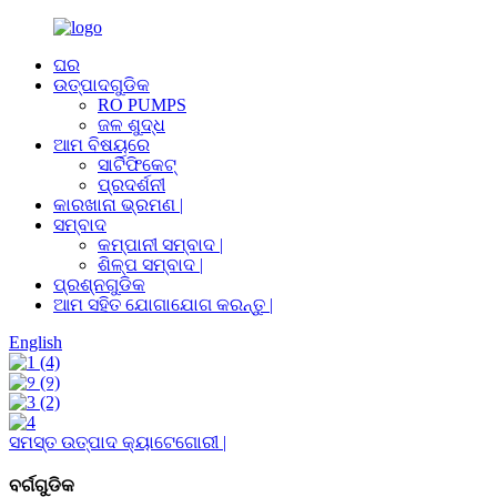
ଘର
ଉତ୍ପାଦଗୁଡିକ
RO PUMPS
ଜଳ ଶୁଦ୍ଧ
ଆମ ବିଷୟରେ
ସାର୍ଟିଫିକେଟ୍
ପ୍ରଦର୍ଶନୀ
କାରଖାନା ଭ୍ରମଣ |
ସମ୍ବାଦ
କମ୍ପାନୀ ସମ୍ବାଦ |
ଶିଳ୍ପ ସମ୍ବାଦ |
ପ୍ରଶ୍ନଗୁଡିକ
ଆମ ସହିତ ଯୋଗାଯୋଗ କରନ୍ତୁ |
English
ସମସ୍ତ ଉତ୍ପାଦ କ୍ୟାଟେଗୋରୀ |
ବର୍ଗଗୁଡିକ