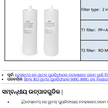
ପୂର୍ବ:
ଡେସ୍କଟପ୍ ରୋ ୱାଟର୍ ପ୍ୟୁରିଫାୟର୍ ତତକ୍ଷଣାତ୍ ଗରମ ପାଣି ବ
ପରବର୍ତ୍ତୀ:
ସିଙ୍କ RO ୱାଟର ପ୍ୟୁରିଫାୟର୍ 600G 800G ଜଳ ବିଶୋଧ
ସମ୍ବନ୍ଧୀୟ ଉତ୍ପାଦଗୁଡିକ |