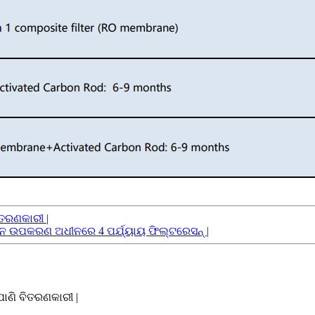
ିତରଣକାରୀ |
ନ ଉପକରଣ ଅଧୀନରେ 4 ପର୍ଯ୍ୟାୟ ଫିଲ୍ଟରେସନ୍ |