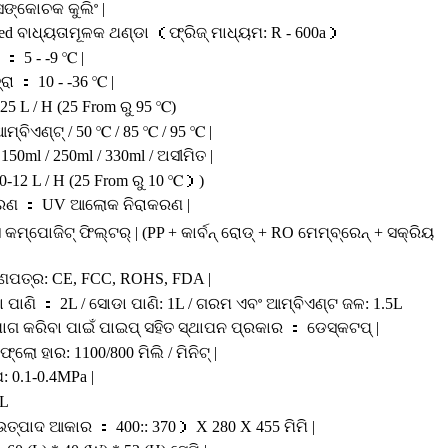
 ସଙ୍କୋଚକ କୁଲିଂ |
ed ବାଧ୍ୟତାମୂଳକ ଥଣ୍ଡା （ଫ୍ରିଜ୍ ମାଧ୍ୟମ: R - 600a）
 ： 5 ‑ ‑9 ℃ |
ରା ： 10 ‑ ‑36 ℃ |
25 L / H (25 From ରୁ 95 ℃)
୍ବିଏଣ୍ଟ୍ / 50 ℃ / 85 ℃ / 95 ℃ |
150ml / 250ml / 330ml / ଅସୀମିତ |
0-12 L / H (25 From ରୁ 10 ℃）)
୍ତ୍ରଣ ： UV ଆଲୋକ ନିରାକରଣ |
 କମ୍ପୋଜିଟ୍ ଫିଲ୍ଟର୍ | (PP + କାର୍ବନ୍ ରୋଡ୍ + RO ମେମ୍ବ୍ରେନ୍ + ସକ୍ରିୟ
ାଣପତ୍ର: CE, FCC, ROHS, FDA |
 ପାଣି ： 2L / ସୋଡା ପାଣି: 1L / ଗରମ ଏବଂ ଆମ୍ବିଏଣ୍ଟ ଜଳ: 1.5L
ଗ କରିବା ପାଇଁ ପାଇପ୍ ସହିତ ସ୍ଥାପନ ପ୍ରକାର ： ଡେସ୍କଟପ୍ |
 ଫ୍ଲୋ ହାର: 1100/800 ମିଲି / ମିନିଟ୍ |
 0.1-0.4MPa |
 L
 ଉତ୍ପାଦ ଆକାର ： 400:: 370） X 280 X 455 ମିମି |