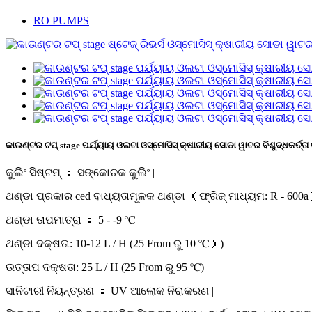
RO PUMPS
କାଉଣ୍ଟର ଟପ୍ stage ପର୍ଯ୍ୟାୟ ଓଲଟା ଓସ୍ମୋସିସ୍ କ୍ଷାରୀୟ ସୋଡା ୱାଟର ବିଶୁଦ୍ଧକର୍ତ୍ତା
କୁଲିଂ ସିଷ୍ଟମ୍ ： ସଙ୍କୋଚକ କୁଲିଂ |
ଥଣ୍ଡା ପ୍ରକାର ced ବାଧ୍ୟତାମୂଳକ ଥଣ୍ଡା （ଫ୍ରିଜ୍ ମାଧ୍ୟମ: R - 600
ଥଣ୍ଡା ତାପମାତ୍ରା ： 5 ‑ ‑9 ℃ |
ଥଣ୍ଡା ଦକ୍ଷତା: 10-12 L / H (25 From ରୁ 10 ℃）)
ଉତ୍ତାପ ଦକ୍ଷତା: 25 L / H (25 From ରୁ 95 ℃)
ସାନିଟାରୀ ନିୟନ୍ତ୍ରଣ ： UV ଆଲୋକ ନିରାକରଣ |