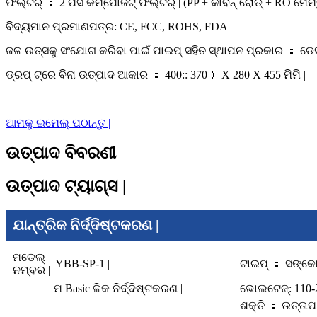
ଫିଲ୍ଟର୍ ： 2 ପିସି କମ୍ପୋଜିଟ୍ ଫିଲ୍ଟର୍ | (PP + କାର୍ବନ୍ ରୋଡ୍ + RO ମେ
ବିଦ୍ୟମାନ ପ୍ରମାଣପତ୍ର: CE, FCC, ROHS, FDA |
ଜଳ ଉତ୍ସକୁ ସଂଯୋଗ କରିବା ପାଇଁ ପାଇପ୍ ସହିତ ସ୍ଥାପନ ପ୍ରକାର ： ଡେସ
ଡ୍ରପ୍ ଟ୍ରେ ବିନା ଉତ୍ପାଦ ଆକାର ： 400:: 370） X 280 X 455 ମିମି |
ଆମକୁ ଇମେଲ୍ ପଠାନ୍ତୁ |
ଉତ୍ପାଦ ବିବରଣୀ
ଉତ୍ପାଦ ଟ୍ୟାଗ୍ସ |
ଯାନ୍ତ୍ରିକ ନିର୍ଦ୍ଦିଷ୍ଟକରଣ |
ମଡେଲ୍
YBB-SP-1 |
ଟାଇପ୍ ： ସଙ୍କୋଚ
ନମ୍ବର |
ମ Basic ଳିକ ନିର୍ଦ୍ଦିଷ୍ଟକରଣ |
ଭୋଲଟେଜ୍: 110-
ଶକ୍ତି ： ଉତ୍ତା