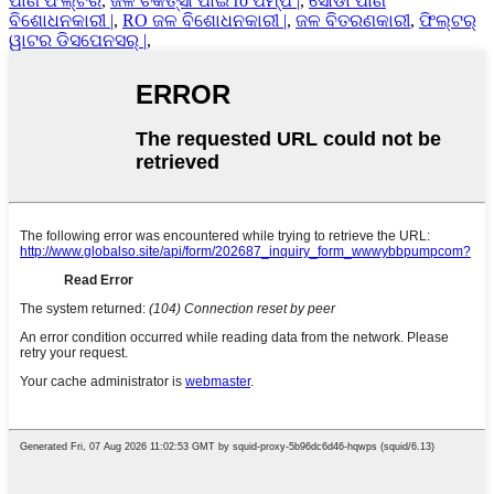
ପାଣି ଫିଲ୍ଟର
,
ଜଳ ଚିକିତ୍ସା ପାଇଁ ro ପମ୍ପ |
,
ସୋଡା ପାଣି
ବିଶୋଧନକାରୀ |
,
RO ଜଳ ବିଶୋଧନକାରୀ |
,
ଜଳ ବିତରଣକାରୀ
,
ଫିଲ୍ଟର୍
ୱାଟର ଡିସପେନସର୍ |
,