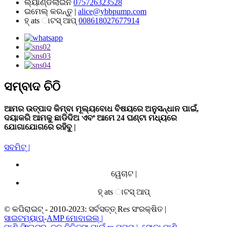
ଲ୍ୟାଣ୍ଡଲାଇନ
075726323528
ଇମେଲ୍ କରନ୍ତୁ |
alice@ybbpump.com
ହ୍ ats ାଟସ୍ ଆପ୍
008618027677914
ସମ୍ବାଦ ଚିଠି
ଆମର ଉତ୍ପାଦ କିମ୍ବା ମୂଲ୍ୟବୋଧ ବିଷୟରେ ଅନୁସନ୍ଧାନ ପାଇଁ,
ଦୟାକରି ଆମକୁ ଛାଡିଦିଅ ଏବଂ ଆମେ 24 ଘଣ୍ଟା ମଧ୍ୟରେ
ଯୋଗାଯୋଗରେ ରହିବୁ |
ସବମିଟ୍ |
ୱେଚାଟ |
ହ୍ ats ାଟସ୍ ଆପ୍
© କପିରାଇଟ୍ - 2010-2023: ସର୍ବସତ୍ତ୍ Res ସଂରକ୍ଷିତ |
ସାଇଟମ୍ୟାପ୍
-
AMP ମୋବାଇଲ୍ |