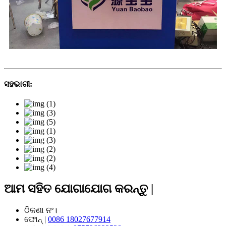
ସହଭାଗୀ:
ଆମ ସହିତ ଯୋଗାଯୋଗ କରନ୍ତୁ |
ଠିକଣା
ନଂ।
ଫୋନ୍ |
0086 18027677914