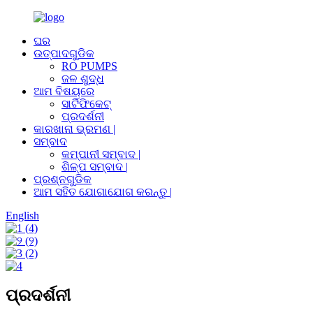
ଘର
ଉତ୍ପାଦଗୁଡିକ
RO PUMPS
ଜଳ ଶୁଦ୍ଧ
ଆମ ବିଷୟରେ
ସାର୍ଟିଫିକେଟ୍
ପ୍ରଦର୍ଶନୀ
କାରଖାନା ଭ୍ରମଣ |
ସମ୍ବାଦ
କମ୍ପାନୀ ସମ୍ବାଦ |
ଶିଳ୍ପ ସମ୍ବାଦ |
ପ୍ରଶ୍ନଗୁଡିକ
ଆମ ସହିତ ଯୋଗାଯୋଗ କରନ୍ତୁ |
English
ପ୍ରଦର୍ଶନୀ